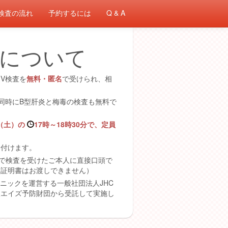
検査の流れ
予約するには
Q & A
について
V検査を
無料・匿名
で受けられ、相
と同時にB型肝炎と梅毒の検査も無料で
日（土）の
17時～18時30分で、定員
け付けます。
度で検査を受けたご本人に直接口頭で
・証明書はお渡しできません）
リニックを運営する一般社団法人JHC
人エイズ予防財団から受託して実施し