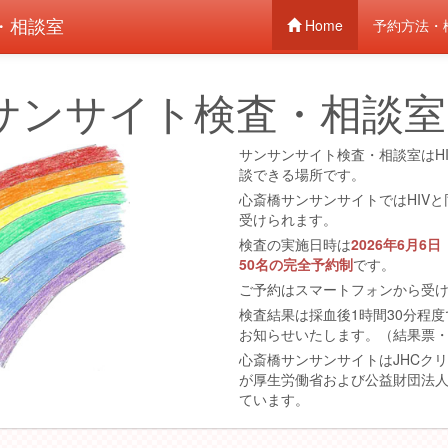
・相談室
Home
予約方法・
サンサイト検査・相談室
サンサンサイト検査・相談室はHI
談できる場所です。
心斎橋サンサンサイトではHIV
受けられます。
検査の実施日時は
2026年6月6
50名の完全予約制
です。
ご予約はスマートフォンから受
検査結果は採血後1時間30分程
お知らせいたします。（結果票
心斎橋サンサンサイトはJHCク
が厚生労働省および公益財団法
ています。